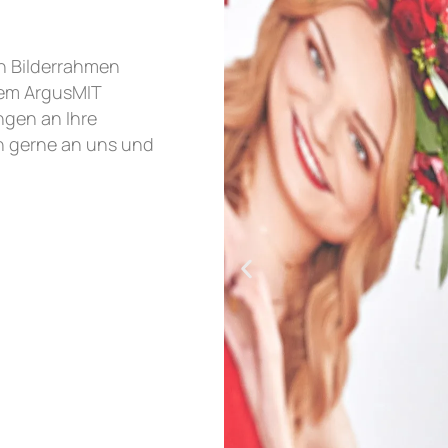
n Bilderrahmen
em ArgusMIT
ngen an Ihre
h gerne an uns und