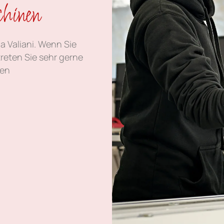
chinen
ma Valiani. Wenn Sie
reten Sie sehr gerne
len